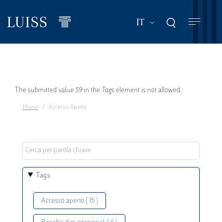
Salta
al
Mostra ulteriori a
IT
contenuto
principale
Messaggio
The submitted value
59
in the
Tags
element is not allowed.
Home
Accesso Aperto
di
errore
Tags
Accesso aperto ( 15 )