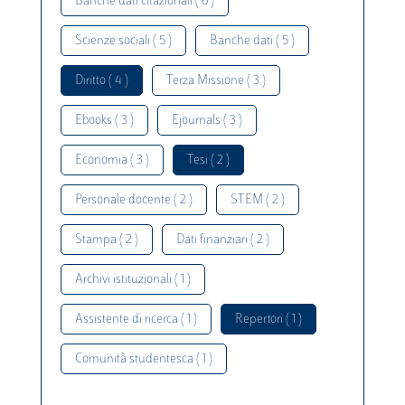
Banche dati citazionali ( 6 )
Scienze sociali ( 5 )
Banche dati ( 5 )
Diritto ( 4 )
Terza Missione ( 3 )
Ebooks ( 3 )
Ejournals ( 3 )
Economia ( 3 )
Tesi ( 2 )
Personale docente ( 2 )
STEM ( 2 )
Stampa ( 2 )
Dati finanziari ( 2 )
Archivi istituzionali ( 1 )
Assistente di ricerca ( 1 )
Repertori ( 1 )
Comunità studentesca ( 1 )