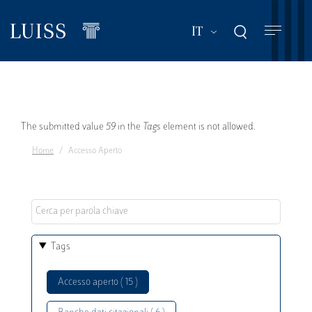
Salta
al
Mostra ulteriori a
IT
contenuto
principale
Messaggio
The submitted value
59
in the
Tags
element is not allowed.
Home
Accesso Aperto
di
errore
Tags
Accesso aperto ( 15 )