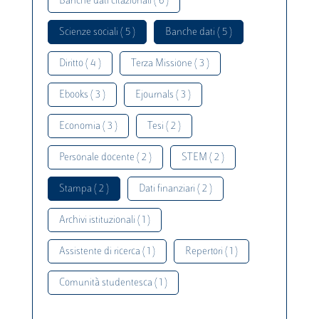
Banche dati citazionali ( 6 )
Scienze sociali ( 5 )
Banche dati ( 5 )
Diritto ( 4 )
Terza Missione ( 3 )
Ebooks ( 3 )
Ejournals ( 3 )
Economia ( 3 )
Tesi ( 2 )
Personale docente ( 2 )
STEM ( 2 )
Stampa ( 2 )
Dati finanziari ( 2 )
Archivi istituzionali ( 1 )
Assistente di ricerca ( 1 )
Repertori ( 1 )
Comunità studentesca ( 1 )