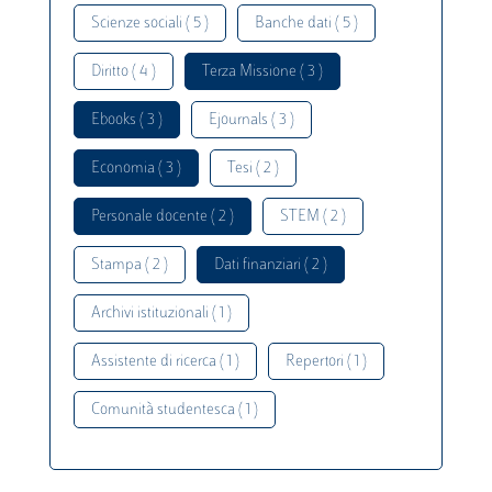
Scienze sociali ( 5 )
Banche dati ( 5 )
Diritto ( 4 )
Terza Missione ( 3 )
Ebooks ( 3 )
Ejournals ( 3 )
Economia ( 3 )
Tesi ( 2 )
Personale docente ( 2 )
STEM ( 2 )
Stampa ( 2 )
Dati finanziari ( 2 )
Archivi istituzionali ( 1 )
Assistente di ricerca ( 1 )
Repertori ( 1 )
Comunità studentesca ( 1 )