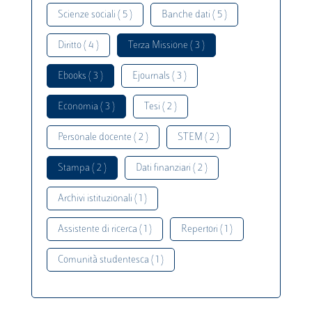
Scienze sociali ( 5 )
Banche dati ( 5 )
Diritto ( 4 )
Terza Missione ( 3 )
Ebooks ( 3 )
Ejournals ( 3 )
Economia ( 3 )
Tesi ( 2 )
Personale docente ( 2 )
STEM ( 2 )
Stampa ( 2 )
Dati finanziari ( 2 )
Archivi istituzionali ( 1 )
Assistente di ricerca ( 1 )
Repertori ( 1 )
Comunità studentesca ( 1 )