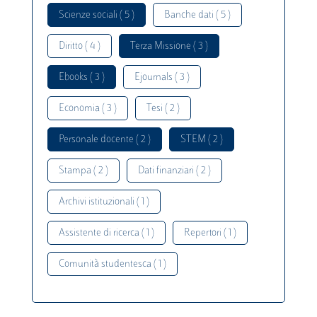
Scienze sociali ( 5 )
Banche dati ( 5 )
Diritto ( 4 )
Terza Missione ( 3 )
Ebooks ( 3 )
Ejournals ( 3 )
Economia ( 3 )
Tesi ( 2 )
Personale docente ( 2 )
STEM ( 2 )
Stampa ( 2 )
Dati finanziari ( 2 )
Archivi istituzionali ( 1 )
Assistente di ricerca ( 1 )
Repertori ( 1 )
Comunità studentesca ( 1 )