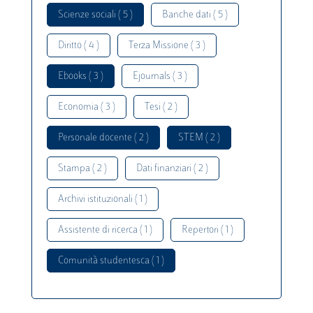
Scienze sociali ( 5 )
Banche dati ( 5 )
Diritto ( 4 )
Terza Missione ( 3 )
Ebooks ( 3 )
Ejournals ( 3 )
Economia ( 3 )
Tesi ( 2 )
Personale docente ( 2 )
STEM ( 2 )
Stampa ( 2 )
Dati finanziari ( 2 )
Archivi istituzionali ( 1 )
Assistente di ricerca ( 1 )
Repertori ( 1 )
Comunità studentesca ( 1 )