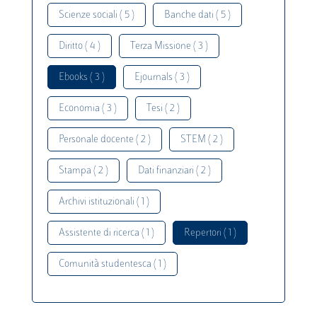
Scienze sociali ( 5 )
Banche dati ( 5 )
Diritto ( 4 )
Terza Missione ( 3 )
Ebooks ( 3 )
Ejournals ( 3 )
Economia ( 3 )
Tesi ( 2 )
Personale docente ( 2 )
STEM ( 2 )
Stampa ( 2 )
Dati finanziari ( 2 )
Archivi istituzionali ( 1 )
Assistente di ricerca ( 1 )
Repertori ( 1 )
Comunità studentesca ( 1 )