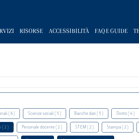
RVIZI
RISORSE
ACCESSIBILITÀ
FAQ E GUIDE
T
nali ( 6 )
Scienze sociali ( 5 )
Banche dati ( 5 )
Diritto ( 4 )
 ( 2 )
Personale docente ( 2 )
STEM ( 2 )
Stampa ( 2 )