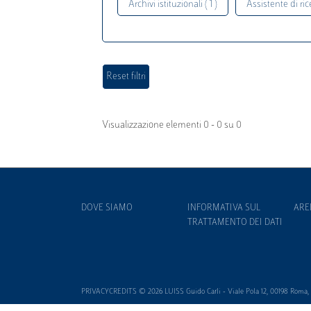
Archivi istituzionali ( 1 )
Assistente di rice
Visualizzazione elementi 0 - 0 su 0
DOVE SIAMO
INFORMATIVA SUL
ARE
TRATTAMENTO DEI DATI
PRIVACYCREDITS © 2026 LUISS Guido Carli - Viale Pola 12, 00198 Roma, It