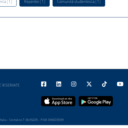
rca ( 1 )
Repertori ( 1 )
Comunità studentesca ( 1 )
E RISERVATE
alia - Centralino T 06 852251 - P.IVA 01067231009