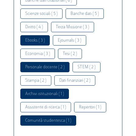
Banche dati citazionali ( 6 )
Scienze sociali ( 5 )
Banche dati ( 5 )
Diritto ( 4 )
Terza Missione ( 3 )
Ebooks ( 3 )
Ejournals ( 3 )
Economia ( 3 )
Tesi ( 2 )
Personale docente ( 2 )
STEM ( 2 )
Stampa ( 2 )
Dati finanziari ( 2 )
Archivi istituzionali ( 1 )
Assistente di ricerca ( 1 )
Repertori ( 1 )
Comunità studentesca ( 1 )