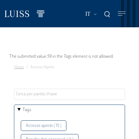
Salta
al
Mostra ulteriori a
IT
contenuto
principale
Messaggio
The submitted value
59
in the
Tags
element is not allowed.
Home
Accesso Aperto
di
errore
Tags
Accesso aperto ( 15 )