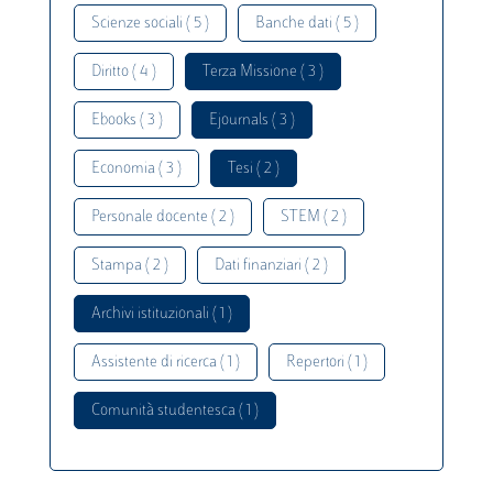
Scienze sociali ( 5 )
Banche dati ( 5 )
Diritto ( 4 )
Terza Missione ( 3 )
Ebooks ( 3 )
Ejournals ( 3 )
Economia ( 3 )
Tesi ( 2 )
Personale docente ( 2 )
STEM ( 2 )
Stampa ( 2 )
Dati finanziari ( 2 )
Archivi istituzionali ( 1 )
Assistente di ricerca ( 1 )
Repertori ( 1 )
Comunità studentesca ( 1 )