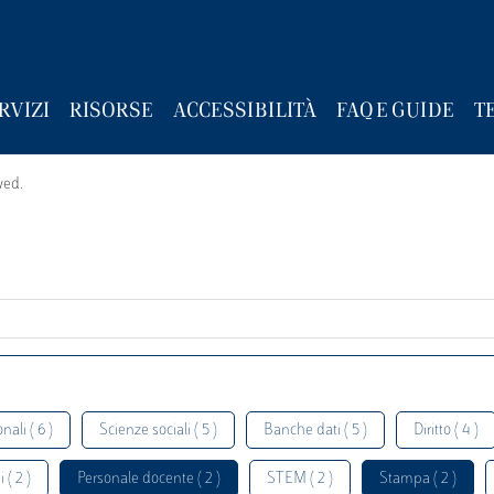
RVIZI
RISORSE
ACCESSIBILITÀ
FAQ E GUIDE
T
wed.
nali ( 6 )
Scienze sociali ( 5 )
Banche dati ( 5 )
Diritto ( 4 )
 ( 2 )
Personale docente ( 2 )
STEM ( 2 )
Stampa ( 2 )