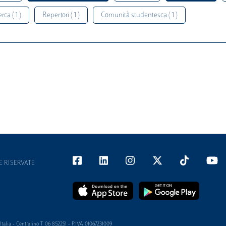
rca ( 1 )
Repertori ( 1 )
Comunità studentesca ( 1 )
E RISERVATE
alia - Centralino T 06 852251 - P.IVA 01067231009