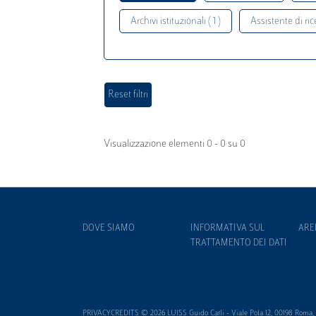
Archivi istituzionali ( 1 )
Assistente di rice
Visualizzazione elementi 0 - 0 su 0
DOVE SIAMO
INFORMATIVA SUL
ARE
TRATTAMENTO DEI DATI
PRIVACYCREDITS © 2026 LUISS Guido Carli - Viale Pola 12, 00198 Roma, It