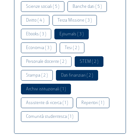
Scienze sociali ( 5 )
Banche dati ( 5 )
Diritto ( 4 )
Terza Missione ( 3 )
Ebooks ( 3 )
Ejournals ( 3 )
Economia ( 3 )
Tesi ( 2 )
Personale docente ( 2 )
STEM ( 2 )
Stampa ( 2 )
Dati finanziari ( 2 )
Archivi istituzionali ( 1 )
Assistente di ricerca ( 1 )
Repertori ( 1 )
Comunità studentesca ( 1 )