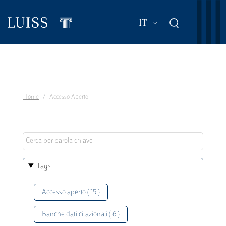
Salta
al
Mostra ulteriori a
IT
contenuto
principale
Home
Accesso Aperto
Tags
Accesso aperto ( 15 )
Banche dati citazionali ( 6 )