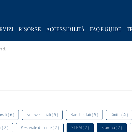
RVIZI
RISORSE
ACCESSIBILITÀ
FAQ E GUIDE
T
wed.
nali ( 6 )
Scienze sociali ( 5 )
Banche dati ( 5 )
Diritto ( 4 )
 ( 2 )
Personale docente ( 2 )
STEM ( 2 )
Stampa ( 2 )