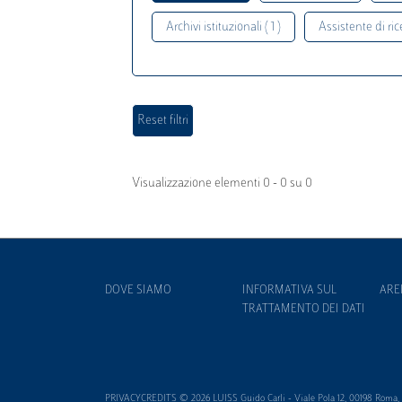
Archivi istituzionali ( 1 )
Assistente di rice
Visualizzazione elementi 0 - 0 su 0
DOVE SIAMO
INFORMATIVA SUL
ARE
TRATTAMENTO DEI DATI
PRIVACYCREDITS © 2026 LUISS Guido Carli - Viale Pola 12, 00198 Roma, It