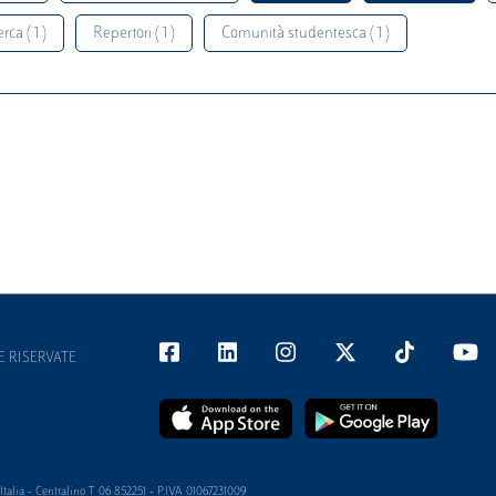
rca ( 1 )
Repertori ( 1 )
Comunità studentesca ( 1 )
E RISERVATE
alia - Centralino T 06 852251 - P.IVA 01067231009