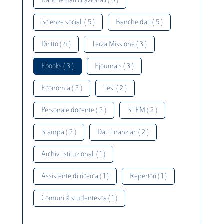
Banche dati citazionali ( 6 )
Scienze sociali ( 5 )
Banche dati ( 5 )
Diritto ( 4 )
Terza Missione ( 3 )
Ebooks ( 3 )
Ejournals ( 3 )
Economia ( 3 )
Tesi ( 2 )
Personale docente ( 2 )
STEM ( 2 )
Stampa ( 2 )
Dati finanziari ( 2 )
Archivi istituzionali ( 1 )
Assistente di ricerca ( 1 )
Repertori ( 1 )
Comunità studentesca ( 1 )