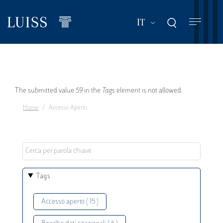
Salta
al
Mostra ulteriori a
IT
contenuto
principale
Messaggio
The submitted value
59
in the
Tags
element is not allowed.
Home
Accesso Aperto
di
errore
Tags
Accesso aperto ( 15 )