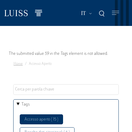
Salta
al
Mostra ulteriori a
IT
contenuto
principale
Messaggio
The submitted value
59
in the
Tags
element is not allowed.
Home
Accesso Aperto
di
errore
Tags
Accesso aperto ( 15 )