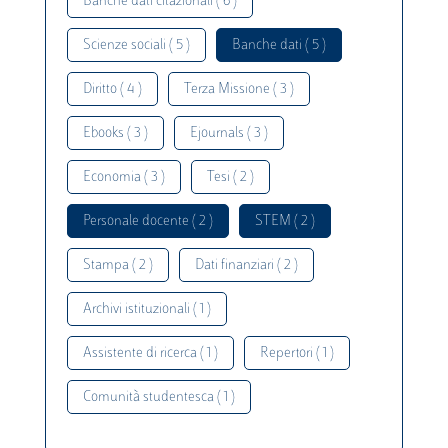
Banche dati citazionali ( 6 )
Scienze sociali ( 5 )
Banche dati ( 5 )
Diritto ( 4 )
Terza Missione ( 3 )
Ebooks ( 3 )
Ejournals ( 3 )
Economia ( 3 )
Tesi ( 2 )
Personale docente ( 2 )
STEM ( 2 )
Stampa ( 2 )
Dati finanziari ( 2 )
Archivi istituzionali ( 1 )
Assistente di ricerca ( 1 )
Repertori ( 1 )
Comunità studentesca ( 1 )