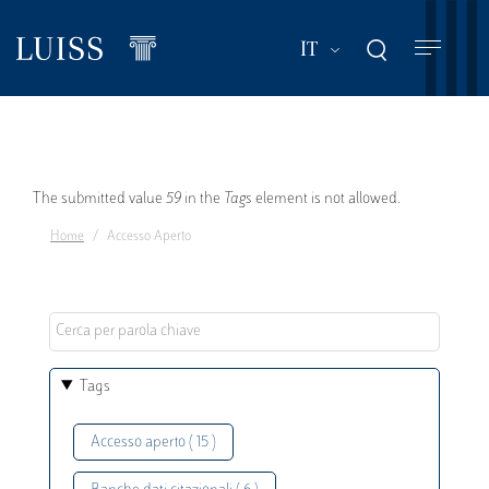
Salta
al
Mostra ulteriori a
IT
contenuto
principale
Messaggio
The submitted value
59
in the
Tags
element is not allowed.
Home
Accesso Aperto
di
errore
Tags
Accesso aperto ( 15 )