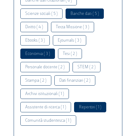
Banche dati citazionali ( 6 )
Scienze sociali ( 5 )
Banche dati ( 5 )
Diritto ( 4 )
Terza Missione ( 3 )
Ebooks ( 3 )
Ejournals ( 3 )
Economia ( 3 )
Tesi ( 2 )
Personale docente ( 2 )
STEM ( 2 )
Stampa ( 2 )
Dati finanziari ( 2 )
Archivi istituzionali ( 1 )
Assistente di ricerca ( 1 )
Repertori ( 1 )
Comunità studentesca ( 1 )