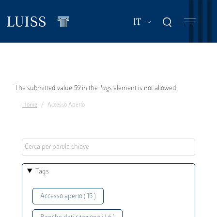
Salta
al
Mostra ulteriori a
IT
contenuto
principale
Messaggio
The submitted value
59
in the
Tags
element is not allowed.
Home
Accesso Aperto
di
errore
Tags
Accesso aperto ( 15 )