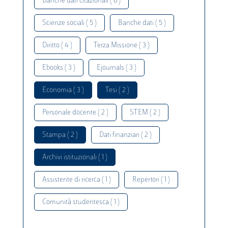
Banche dati citazionali ( 6 )
Scienze sociali ( 5 )
Banche dati ( 5 )
Diritto ( 4 )
Terza Missione ( 3 )
Ebooks ( 3 )
Ejournals ( 3 )
Economia ( 3 )
Tesi ( 2 )
Personale docente ( 2 )
STEM ( 2 )
Stampa ( 2 )
Dati finanziari ( 2 )
Archivi istituzionali ( 1 )
Assistente di ricerca ( 1 )
Repertori ( 1 )
Comunità studentesca ( 1 )