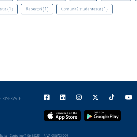
rca ( 1 )
Repertori ( 1 )
Comunità studentesca ( 1 )
E RISERVATE
alia - Centralino T 06 852251 - P.IVA 01067231009