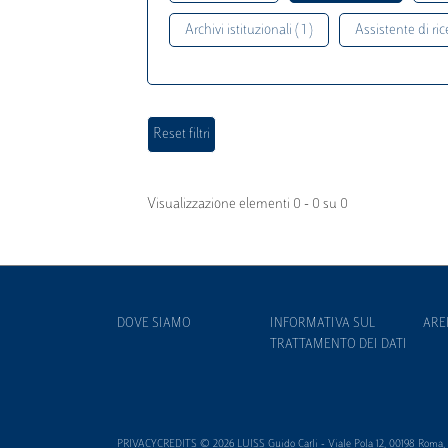
Archivi istituzionali ( 1 )
Assistente di rice
Visualizzazione elementi 0 - 0 su 0
DOVE SIAMO
INFORMATIVA SUL
ARE
TRATTAMENTO DEI DATI
PRIVACYCREDITS © 2026 LUISS Guido Carli - Viale Pola 12, 00198 Roma, It