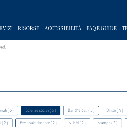
RVIZI
RISORSE
ACCESSIBILITÀ
FAQ E GUIDE
T
wed.
nali ( 6 )
Scienze sociali ( 5 )
Banche dati ( 5 )
Diritto ( 4 )
 ( 2 )
Personale docente ( 2 )
STEM ( 2 )
Stampa ( 2 )