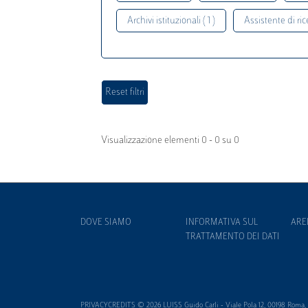
Archivi istituzionali ( 1 )
Assistente di rice
Visualizzazione elementi 0 - 0 su 0
DOVE SIAMO
INFORMATIVA SUL
ARE
TRATTAMENTO DEI DATI
PRIVACYCREDITS © 2026 LUISS Guido Carli - Viale Pola 12, 00198 Roma, It