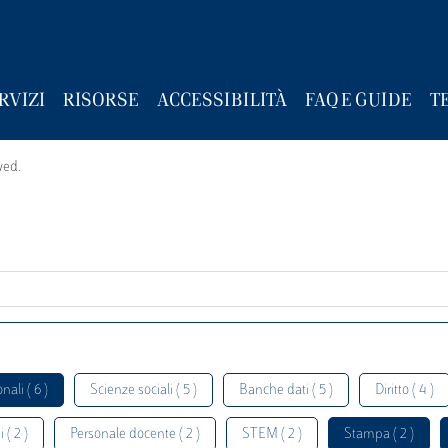
RVIZI
RISORSE
ACCESSIBILITÀ
FAQ E GUIDE
T
wed.
nali ( 6 )
Scienze sociali ( 5 )
Banche dati ( 5 )
Diritto ( 4 )
 ( 2 )
Personale docente ( 2 )
STEM ( 2 )
Stampa ( 2 )