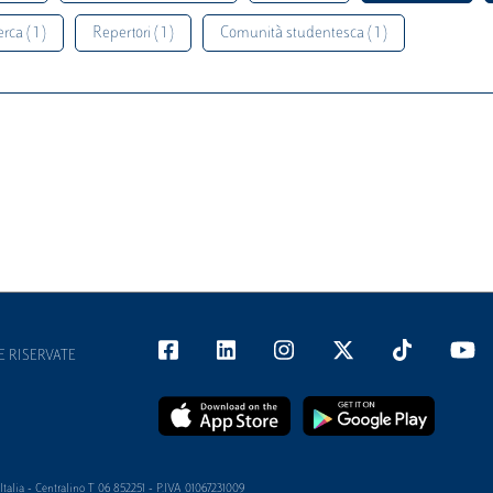
rca ( 1 )
Repertori ( 1 )
Comunità studentesca ( 1 )
E RISERVATE
alia - Centralino T 06 852251 - P.IVA 01067231009