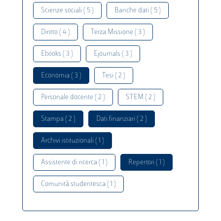
Scienze sociali ( 5 )
Banche dati ( 5 )
Diritto ( 4 )
Terza Missione ( 3 )
Ebooks ( 3 )
Ejournals ( 3 )
Economia ( 3 )
Tesi ( 2 )
Personale docente ( 2 )
STEM ( 2 )
Stampa ( 2 )
Dati finanziari ( 2 )
Archivi istituzionali ( 1 )
Assistente di ricerca ( 1 )
Repertori ( 1 )
Comunità studentesca ( 1 )