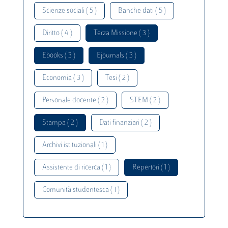
Scienze sociali ( 5 )
Banche dati ( 5 )
Diritto ( 4 )
Terza Missione ( 3 )
Ebooks ( 3 )
Ejournals ( 3 )
Economia ( 3 )
Tesi ( 2 )
Personale docente ( 2 )
STEM ( 2 )
Stampa ( 2 )
Dati finanziari ( 2 )
Archivi istituzionali ( 1 )
Assistente di ricerca ( 1 )
Repertori ( 1 )
Comunità studentesca ( 1 )