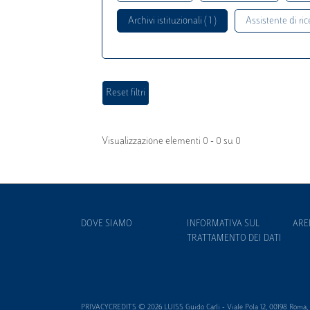
Archivi istituzionali ( 1 )
Assistente di rice
Visualizzazione elementi 0 - 0 su 0
DOVE SIAMO
INFORMATIVA SUL
ARE
TRATTAMENTO DEI DATI
PRIVACYCREDITS © 2026 LUISS Guido Carli - Viale Pola 12, 00198 Roma, It