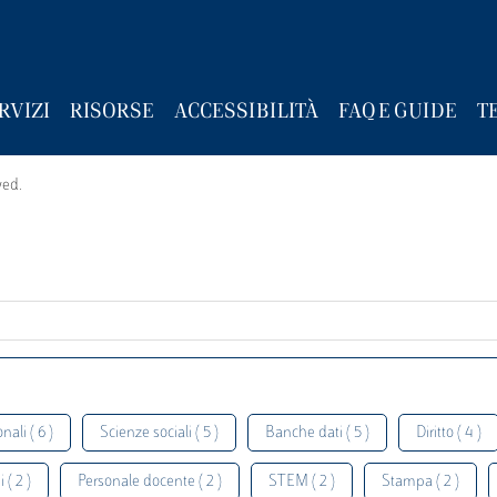
RVIZI
RISORSE
ACCESSIBILITÀ
FAQ E GUIDE
T
wed.
nali ( 6 )
Scienze sociali ( 5 )
Banche dati ( 5 )
Diritto ( 4 )
 ( 2 )
Personale docente ( 2 )
STEM ( 2 )
Stampa ( 2 )