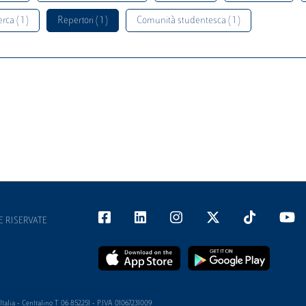
rca ( 1 )
Repertori ( 1 )
Comunità studentesca ( 1 )
E RISERVATE
alia - Centralino T 06 852251 - P.IVA 01067231009