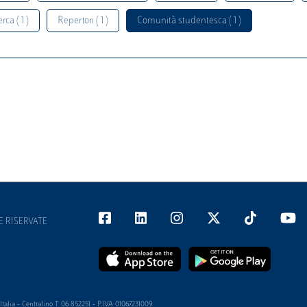
rca ( 1 )
Repertori ( 1 )
Comunità studentesca ( 1 )
E RISERVATE
alia - Centralino T 06 852251 - P.IVA 01067231009