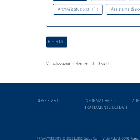
Archivi istituzionali ( 1 )
Assistente di rice
Visualizzazione elementi 0 - 0 su 0
DOVE SIAMO
INFORMATIVA SUL
ARE
TRATTAMENTO DEI DATI
PRIVACYCREDITS © 2026 LUISS Guido Carli - Viale Pola 12, 00198 Roma, It