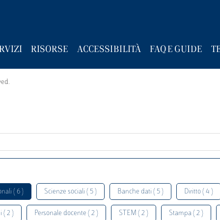
RVIZI
RISORSE
ACCESSIBILITÀ
FAQ E GUIDE
T
wed.
nali ( 6 )
Scienze sociali ( 5 )
Banche dati ( 5 )
Diritto ( 4 )
 ( 2 )
Personale docente ( 2 )
STEM ( 2 )
Stampa ( 2 )