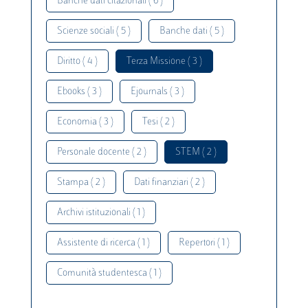
Banche dati citazionali ( 6 )
Scienze sociali ( 5 )
Banche dati ( 5 )
Diritto ( 4 )
Terza Missione ( 3 )
Ebooks ( 3 )
Ejournals ( 3 )
Economia ( 3 )
Tesi ( 2 )
Personale docente ( 2 )
STEM ( 2 )
Stampa ( 2 )
Dati finanziari ( 2 )
Archivi istituzionali ( 1 )
Assistente di ricerca ( 1 )
Repertori ( 1 )
Comunità studentesca ( 1 )