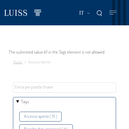
Salta
al
Mostra ulteriori a
IT
contenuto
principale
Messaggio
The submitted value
67
in the
Tags
element is not allowed.
Home
Accesso Aperto
di
errore
Tags
Accesso aperto ( 15 )