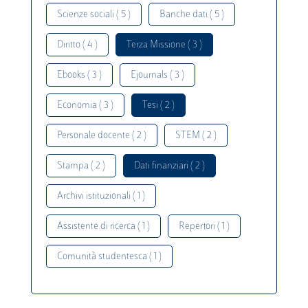
Scienze sociali ( 5 )
Banche dati ( 5 )
Diritto ( 4 )
Terza Missione ( 3 )
Ebooks ( 3 )
Ejournals ( 3 )
Economia ( 3 )
Tesi ( 2 )
Personale docente ( 2 )
STEM ( 2 )
Stampa ( 2 )
Dati finanziari ( 2 )
Archivi istituzionali ( 1 )
Assistente di ricerca ( 1 )
Repertori ( 1 )
Comunità studentesca ( 1 )