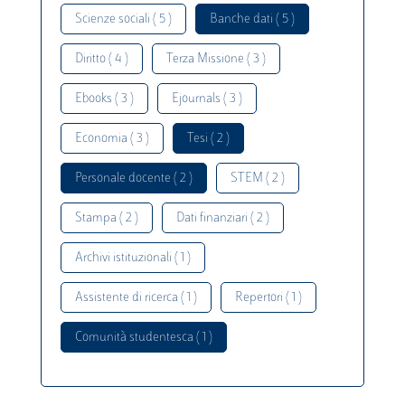
Scienze sociali ( 5 )
Banche dati ( 5 )
Diritto ( 4 )
Terza Missione ( 3 )
Ebooks ( 3 )
Ejournals ( 3 )
Economia ( 3 )
Tesi ( 2 )
Personale docente ( 2 )
STEM ( 2 )
Stampa ( 2 )
Dati finanziari ( 2 )
Archivi istituzionali ( 1 )
Assistente di ricerca ( 1 )
Repertori ( 1 )
Comunità studentesca ( 1 )