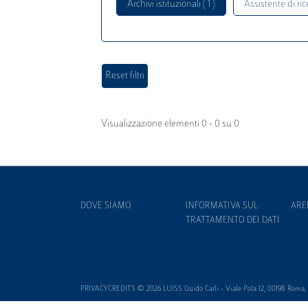
Archivi istituzionali ( 1 )
Assistente di rice
Visualizzazione elementi 0 - 0 su 0
DOVE SIAMO
INFORMATIVA SUL
ARE
TRATTAMENTO DEI DATI
PRIVACYCREDITS © 2026 LUISS Guido Carli - Viale Pola 12, 00198 Roma, It