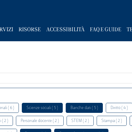
RVIZI
RISORSE
ACCESSIBILITÀ
FAQ E GUIDE
T
nali ( 6 )
Scienze sociali ( 5 )
Banche dati ( 5 )
Diritto ( 4 )
 ( 2 )
Personale docente ( 2 )
STEM ( 2 )
Stampa ( 2 )