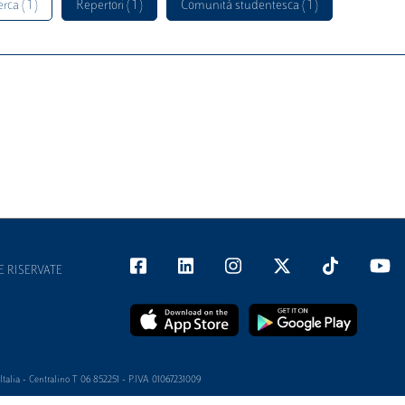
rca ( 1 )
Repertori ( 1 )
Comunità studentesca ( 1 )
E RISERVATE
alia - Centralino T 06 852251 - P.IVA 01067231009