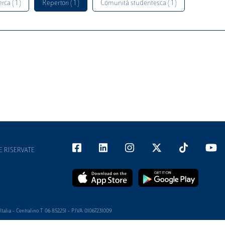
rca ( 1 )
Repertori ( 1 )
Comunità studentesca ( 1 )
E RISERVATE
alia - Centralino T 06 852251 - P.IVA 01067231009