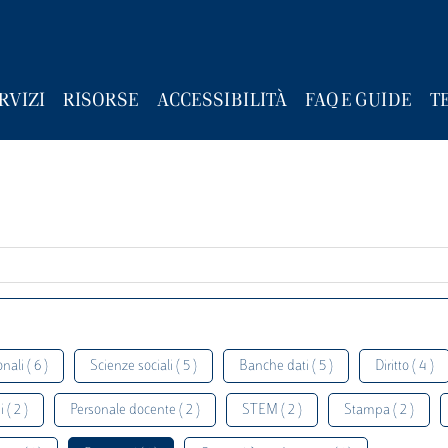
RVIZI
RISORSE
ACCESSIBILITÀ
FAQ E GUIDE
T
nali ( 6 )
Scienze sociali ( 5 )
Banche dati ( 5 )
Diritto ( 4 )
 ( 2 )
Personale docente ( 2 )
STEM ( 2 )
Stampa ( 2 )