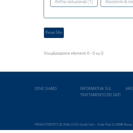
Archivi istituzionali ( 1 )
Assistente di rice
Visualizzazione elementi 0 - 0 su 0
DOVE SIAMO
INFORMATIVA SUL
ARE
TRATTAMENTO DEI DATI
PRIVACYCREDITS © 2026 LUISS Guido Carli - Viale Pola 12, 00198 Roma, It