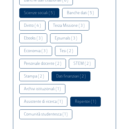
Banche dati citazionali ( 6 )
Scienze sociali ( 5 )
Banche dati ( 5 )
Diritto ( 4 )
Terza Missione ( 3 )
Ebooks ( 3 )
Ejournals ( 3 )
Economia ( 3 )
Tesi ( 2 )
Personale docente ( 2 )
STEM ( 2 )
Stampa ( 2 )
Dati finanziari ( 2 )
Archivi istituzionali ( 1 )
Assistente di ricerca ( 1 )
Repertori ( 1 )
Comunità studentesca ( 1 )