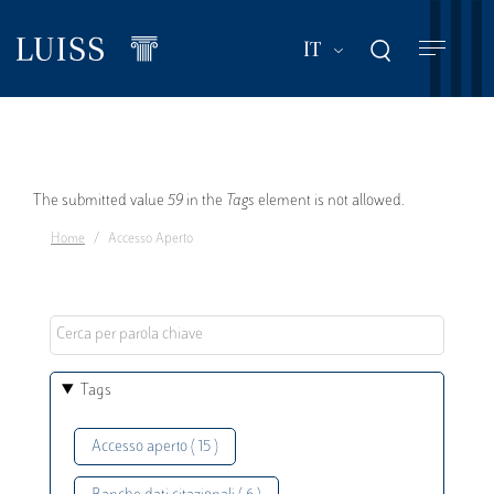
Salta
al
Mostra ulteriori a
IT
contenuto
principale
Messaggio
The submitted value
59
in the
Tags
element is not allowed.
Home
Accesso Aperto
di
errore
Tags
Accesso aperto ( 15 )