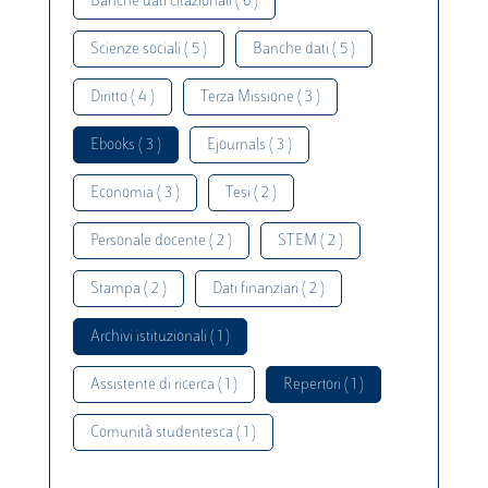
Banche dati citazionali ( 6 )
Scienze sociali ( 5 )
Banche dati ( 5 )
Diritto ( 4 )
Terza Missione ( 3 )
Ebooks ( 3 )
Ejournals ( 3 )
Economia ( 3 )
Tesi ( 2 )
Personale docente ( 2 )
STEM ( 2 )
Stampa ( 2 )
Dati finanziari ( 2 )
Archivi istituzionali ( 1 )
Assistente di ricerca ( 1 )
Repertori ( 1 )
Comunità studentesca ( 1 )