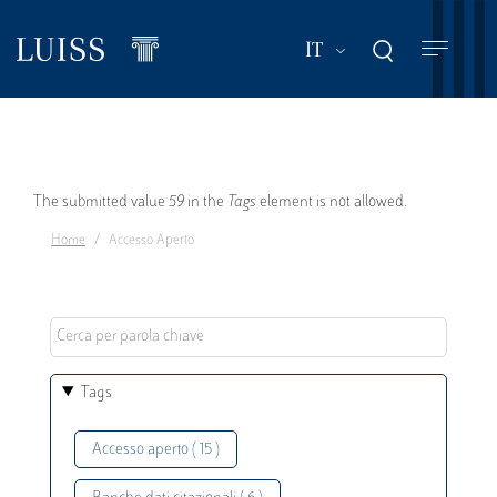
Salta
al
Mostra ulteriori a
IT
contenuto
principale
Messaggio
The submitted value
59
in the
Tags
element is not allowed.
Home
Accesso Aperto
di
errore
Tags
Accesso aperto ( 15 )