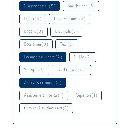
Scienze sociali ( 5 )
Banche dati ( 5 )
Diritto ( 4 )
Terza Missione ( 3 )
Ebooks ( 3 )
Ejournals ( 3 )
Economia ( 3 )
Tesi ( 2 )
Personale docente ( 2 )
STEM ( 2 )
Stampa ( 2 )
Dati finanziari ( 2 )
Archivi istituzionali ( 1 )
Assistente di ricerca ( 1 )
Repertori ( 1 )
Comunità studentesca ( 1 )