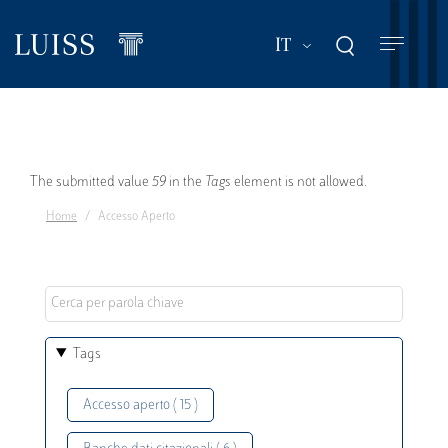
Salta
al
Mostra ulteriori a
IT
contenuto
principale
Messaggio
The submitted value
59
in the
Tags
element is not allowed.
Home
Accesso Aperto
di
errore
Tags
Accesso aperto ( 15 )