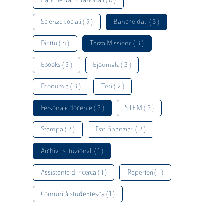
Banche dati citazionali ( 6 )
Scienze sociali ( 5 )
Banche dati ( 5 )
Diritto ( 4 )
Terza Missione ( 3 )
Ebooks ( 3 )
Ejournals ( 3 )
Economia ( 3 )
Tesi ( 2 )
Personale docente ( 2 )
STEM ( 2 )
Stampa ( 2 )
Dati finanziari ( 2 )
Archivi istituzionali ( 1 )
Assistente di ricerca ( 1 )
Repertori ( 1 )
Comunità studentesca ( 1 )