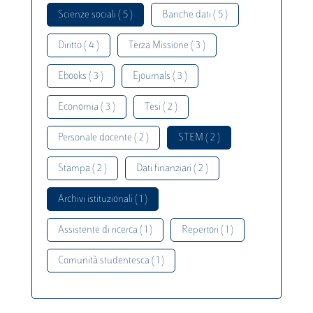
Scienze sociali ( 5 )
Banche dati ( 5 )
Diritto ( 4 )
Terza Missione ( 3 )
Ebooks ( 3 )
Ejournals ( 3 )
Economia ( 3 )
Tesi ( 2 )
Personale docente ( 2 )
STEM ( 2 )
Stampa ( 2 )
Dati finanziari ( 2 )
Archivi istituzionali ( 1 )
Assistente di ricerca ( 1 )
Repertori ( 1 )
Comunità studentesca ( 1 )