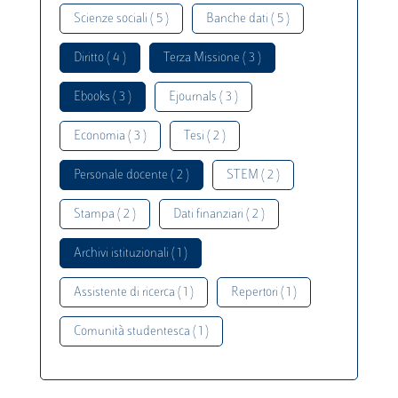
Scienze sociali ( 5 )
Banche dati ( 5 )
Diritto ( 4 )
Terza Missione ( 3 )
Ebooks ( 3 )
Ejournals ( 3 )
Economia ( 3 )
Tesi ( 2 )
Personale docente ( 2 )
STEM ( 2 )
Stampa ( 2 )
Dati finanziari ( 2 )
Archivi istituzionali ( 1 )
Assistente di ricerca ( 1 )
Repertori ( 1 )
Comunità studentesca ( 1 )