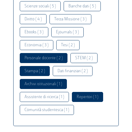
Scienze sociali ( 5 )
Banche dati ( 5 )
Diritto ( 4 )
Terza Missione ( 3 )
Ebooks ( 3 )
Ejournals ( 3 )
Economia ( 3 )
Tesi ( 2 )
Personale docente ( 2 )
STEM ( 2 )
Stampa ( 2 )
Dati finanziari ( 2 )
Archivi istituzionali ( 1 )
Assistente di ricerca ( 1 )
Repertori ( 1 )
Comunità studentesca ( 1 )