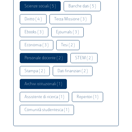
Scienze sociali ( 5 )
Banche dati ( 5 )
Diritto ( 4 )
Terza Missione ( 3 )
Ebooks ( 3 )
Ejournals ( 3 )
Economia ( 3 )
Tesi ( 2 )
Personale docente ( 2 )
STEM ( 2 )
Stampa ( 2 )
Dati finanziari ( 2 )
Archivi istituzionali ( 1 )
Assistente di ricerca ( 1 )
Repertori ( 1 )
Comunità studentesca ( 1 )