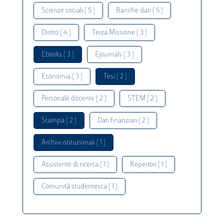
Scienze sociali ( 5 )
Banche dati ( 5 )
Diritto ( 4 )
Terza Missione ( 3 )
Ebooks ( 3 )
Ejournals ( 3 )
Economia ( 3 )
Tesi ( 2 )
Personale docente ( 2 )
STEM ( 2 )
Stampa ( 2 )
Dati finanziari ( 2 )
Archivi istituzionali ( 1 )
Assistente di ricerca ( 1 )
Repertori ( 1 )
Comunità studentesca ( 1 )