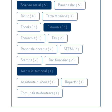
Scienze sociali ( 5 )
Banche dati ( 5 )
Diritto ( 4 )
Terza Missione ( 3 )
Ebooks ( 3 )
Ejournals ( 3 )
Economia ( 3 )
Tesi ( 2 )
Personale docente ( 2 )
STEM ( 2 )
Stampa ( 2 )
Dati finanziari ( 2 )
Archivi istituzionali ( 1 )
Assistente di ricerca ( 1 )
Repertori ( 1 )
Comunità studentesca ( 1 )