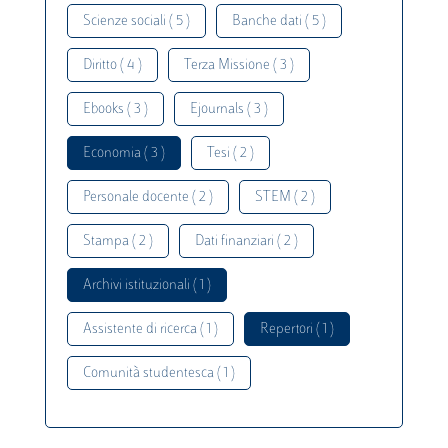
Scienze sociali ( 5 )
Banche dati ( 5 )
Diritto ( 4 )
Terza Missione ( 3 )
Ebooks ( 3 )
Ejournals ( 3 )
Economia ( 3 )
Tesi ( 2 )
Personale docente ( 2 )
STEM ( 2 )
Stampa ( 2 )
Dati finanziari ( 2 )
Archivi istituzionali ( 1 )
Assistente di ricerca ( 1 )
Repertori ( 1 )
Comunità studentesca ( 1 )