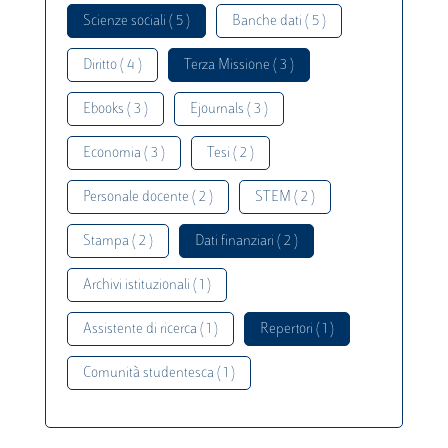
Scienze sociali ( 5 )
Banche dati ( 5 )
Diritto ( 4 )
Terza Missione ( 3 )
Ebooks ( 3 )
Ejournals ( 3 )
Economia ( 3 )
Tesi ( 2 )
Personale docente ( 2 )
STEM ( 2 )
Stampa ( 2 )
Dati finanziari ( 2 )
Archivi istituzionali ( 1 )
Assistente di ricerca ( 1 )
Repertori ( 1 )
Comunità studentesca ( 1 )