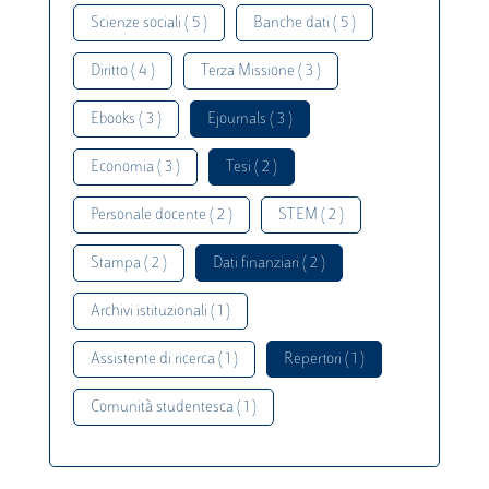
Scienze sociali ( 5 )
Banche dati ( 5 )
Diritto ( 4 )
Terza Missione ( 3 )
Ebooks ( 3 )
Ejournals ( 3 )
Economia ( 3 )
Tesi ( 2 )
Personale docente ( 2 )
STEM ( 2 )
Stampa ( 2 )
Dati finanziari ( 2 )
Archivi istituzionali ( 1 )
Assistente di ricerca ( 1 )
Repertori ( 1 )
Comunità studentesca ( 1 )