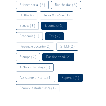
Scienze sociali ( 5 )
Banche dati ( 5 )
Diritto ( 4 )
Terza Missione ( 3 )
Ebooks ( 3 )
Ejournals ( 3 )
Economia ( 3 )
Tesi ( 2 )
Personale docente ( 2 )
STEM ( 2 )
Stampa ( 2 )
Dati finanziari ( 2 )
Archivi istituzionali ( 1 )
Assistente di ricerca ( 1 )
Repertori ( 1 )
Comunità studentesca ( 1 )