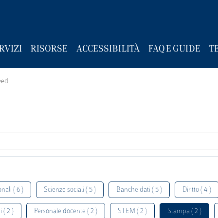
RVIZI
RISORSE
ACCESSIBILITÀ
FAQ E GUIDE
T
wed.
nali ( 6 )
Scienze sociali ( 5 )
Banche dati ( 5 )
Diritto ( 4 )
 ( 2 )
Personale docente ( 2 )
STEM ( 2 )
Stampa ( 2 )