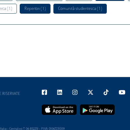
rca ( 1 )
Repertori ( 1 )
Comunità studentesca ( 1 )
E RISERVATE
alia - Centralino T 06 852251 - P.IVA 01067231009