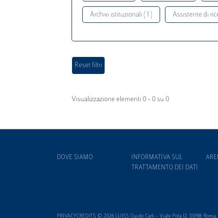
Archivi istituzionali ( 1 )
Assistente di rice
Visualizzazione elementi 0 - 0 su 0
DOVE SIAMO
INFORMATIVA SUL
ARE
TRATTAMENTO DEI DATI
PRIVACYCREDITS © 2026 LUISS Guido Carli - Viale Pola 12, 00198 Roma, It