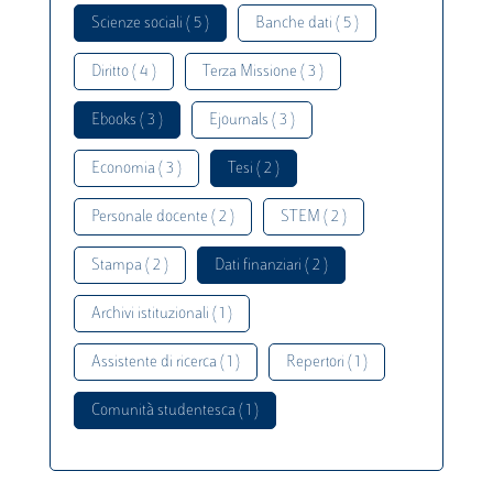
Scienze sociali ( 5 )
Banche dati ( 5 )
Diritto ( 4 )
Terza Missione ( 3 )
Ebooks ( 3 )
Ejournals ( 3 )
Economia ( 3 )
Tesi ( 2 )
Personale docente ( 2 )
STEM ( 2 )
Stampa ( 2 )
Dati finanziari ( 2 )
Archivi istituzionali ( 1 )
Assistente di ricerca ( 1 )
Repertori ( 1 )
Comunità studentesca ( 1 )