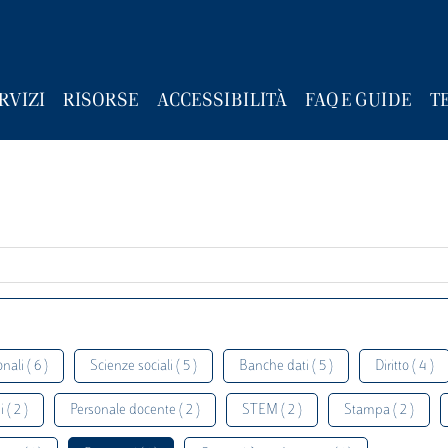
RVIZI
RISORSE
ACCESSIBILITÀ
FAQ E GUIDE
T
nali ( 6 )
Scienze sociali ( 5 )
Banche dati ( 5 )
Diritto ( 4 )
 ( 2 )
Personale docente ( 2 )
STEM ( 2 )
Stampa ( 2 )