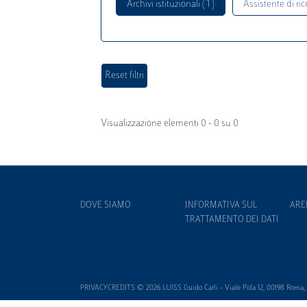
Archivi istituzionali ( 1 )
Assistente di rice
Visualizzazione elementi 0 - 0 su 0
DOVE SIAMO
INFORMATIVA SUL
ARE
TRATTAMENTO DEI DATI
PRIVACYCREDITS © 2026 LUISS Guido Carli - Viale Pola 12, 00198 Roma, It