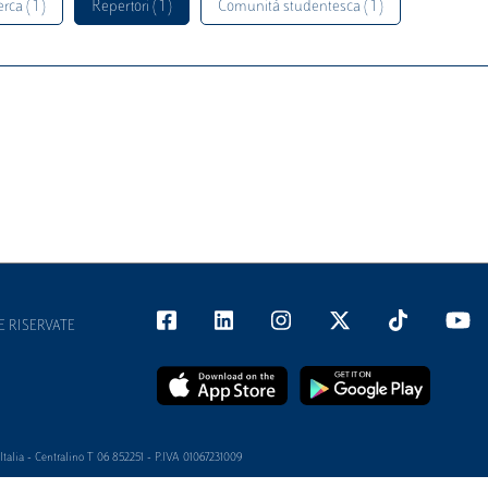
rca ( 1 )
Repertori ( 1 )
Comunità studentesca ( 1 )
E RISERVATE
alia - Centralino T 06 852251 - P.IVA 01067231009