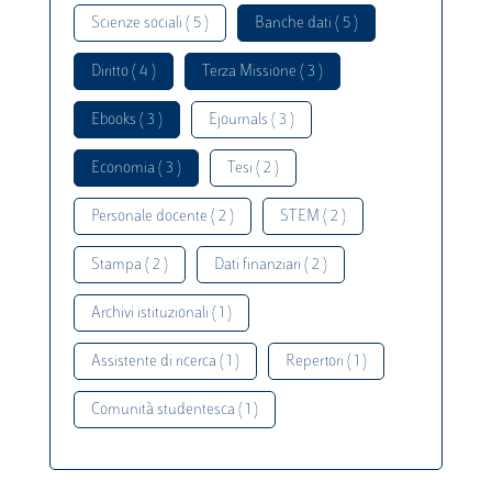
Scienze sociali ( 5 )
Banche dati ( 5 )
Diritto ( 4 )
Terza Missione ( 3 )
Ebooks ( 3 )
Ejournals ( 3 )
Economia ( 3 )
Tesi ( 2 )
Personale docente ( 2 )
STEM ( 2 )
Stampa ( 2 )
Dati finanziari ( 2 )
Archivi istituzionali ( 1 )
Assistente di ricerca ( 1 )
Repertori ( 1 )
Comunità studentesca ( 1 )