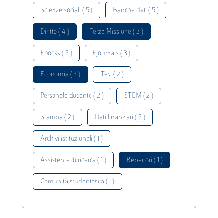
Scienze sociali ( 5 )
Banche dati ( 5 )
Diritto ( 4 )
Terza Missione ( 3 )
Ebooks ( 3 )
Ejournals ( 3 )
Economia ( 3 )
Tesi ( 2 )
Personale docente ( 2 )
STEM ( 2 )
Stampa ( 2 )
Dati finanziari ( 2 )
Archivi istituzionali ( 1 )
Assistente di ricerca ( 1 )
Repertori ( 1 )
Comunità studentesca ( 1 )