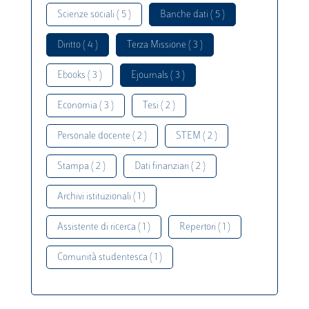
Scienze sociali ( 5 )
Banche dati ( 5 )
Diritto ( 4 )
Terza Missione ( 3 )
Ebooks ( 3 )
Ejournals ( 3 )
Economia ( 3 )
Tesi ( 2 )
Personale docente ( 2 )
STEM ( 2 )
Stampa ( 2 )
Dati finanziari ( 2 )
Archivi istituzionali ( 1 )
Assistente di ricerca ( 1 )
Repertori ( 1 )
Comunità studentesca ( 1 )