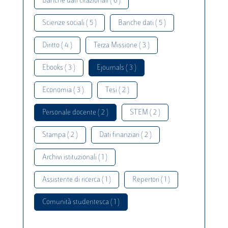
Banche dati citazionali ( 6 )
Scienze sociali ( 5 )
Banche dati ( 5 )
Diritto ( 4 )
Terza Missione ( 3 )
Ebooks ( 3 )
Ejournals ( 3 )
Economia ( 3 )
Tesi ( 2 )
Personale docente ( 2 )
STEM ( 2 )
Stampa ( 2 )
Dati finanziari ( 2 )
Archivi istituzionali ( 1 )
Assistente di ricerca ( 1 )
Repertori ( 1 )
Comunità studentesca ( 1 )