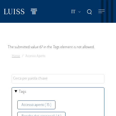
Salta
al
Mostra ulteriori a
IT
contenuto
principale
Messaggio
The submitted value
67
in the
Tags
element is not allowed.
Home
Accesso Aperto
di
errore
Tags
Accesso aperto ( 15 )